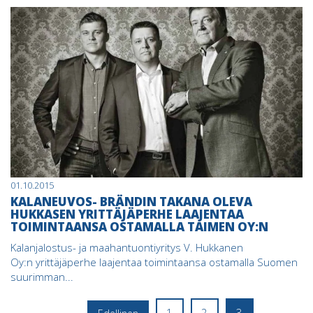
01.10.2015
KALANEUVOS- BRÄNDIN TAKANA OLEVA
HUKKASEN YRITTÄJÄPERHE LAAJENTAA
TOIMINTAANSA OSTAMALLA TAIMEN OY:N
Kalanjalostus- ja maahantuontiyritys V. Hukkanen
Oy:n yrittäjäperhe laajentaa toimintaansa ostamalla Suomen
suurimman...
1
2
3