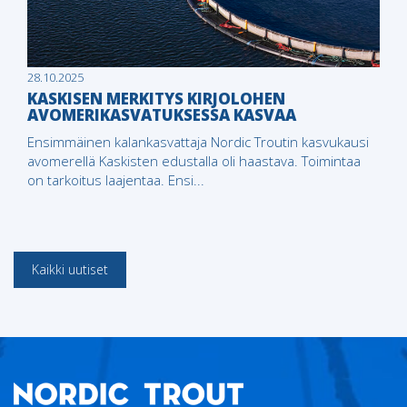
28.10.2025
KASKISEN MERKITYS KIRJOLOHEN
AVOMERIKASVATUKSESSA KASVAA
Ensimmäinen kalankasvattaja Nordic Troutin kasvukausi
avomerellä Kaskisten edustalla oli haastava. Toimintaa
on tarkoitus laajentaa. Ensi...
Kaikki uutiset