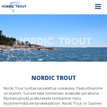
Navig
NORDIC TROUT
Nordic Trout tuottaa kasvatettua ruokakalaa. Päätuotteemme
on kirjolohi. Tuoreet kalat toimitetaan asiakkaille perattuina.
Myöhäissyksyllä ja alkutalvella toimitamme myös
kirjolohenmätiä elintarvikekäyttöön. Nordic Trout on Suomen