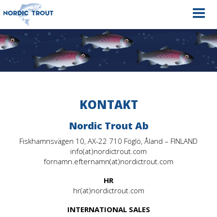
Navig
KONTAKT
Nordic Trout Ab
Fiskhamnsvägen 10, AX-22 710 Föglö, Åland – FINLAND
info(at)nordictrout.com
fornamn.efternamn(at)nordictrout.com
HR
hr(at)nordictrout.com
INTERNATIONAL SALES