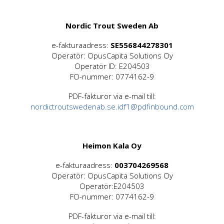
Nordic Trout Sweden Ab
e-fakturaadress:
SE556844278301
Operatör: OpusCapita Solutions Oy
Operatör ID: E204503
FO-nummer: 0774162-9
PDF-fakturor via e-mail till:
nordictroutswedenab.se.idf1@pdfinbound.com
Heimon Kala Oy
e-fakturaadress:
003704269568
Operatör: OpusCapita Solutions Oy
Operatör:E204503
FO-nummer: 0774162-9
PDF-fakturor via e-mail till: