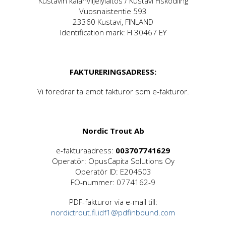
Kustavin kalanviljelylaitos / Kustavi Fiskodling
Vuosnaistentie 593
23360 Kustavi, FINLAND
Identification mark: FI 30467 EY
FAKTURERINGSADRESS:
Vi föredrar ta emot fakturor som e-fakturor.
Nordic Trout Ab
e-fakturaadress:
003707741629
Operatör: OpusCapita Solutions Oy
Operatör ID: E204503
FO-nummer: 0774162-9
PDF-fakturor via e-mail till:
nordictrout.fi.idf1@pdfinbound.com