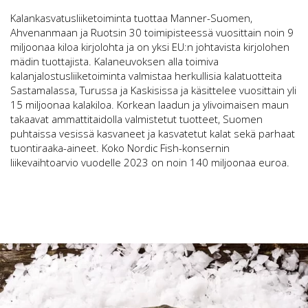
Kalankasvatusliiketoiminta tuottaa Manner-Suomen,
Ahvenanmaan ja Ruotsin 30 toimipisteessä vuosittain noin 9
miljoonaa kiloa kirjolohta ja on yksi EU:n johtavista kirjolohen
mädin tuottajista. Kalaneuvoksen alla toimiva
kalanjalostusliiketoiminta valmistaa herkullisia kalatuotteita
Sastamalassa, Turussa ja Kaskisissa ja käsittelee vuosittain yli
15 miljoonaa kalakiloa. Korkean laadun ja ylivoimaisen maun
takaavat ammattitaidolla valmistetut tuotteet, Suomen
puhtaissa vesissä kasvaneet ja kasvatetut kalat sekä parhaat
tuontiraaka-aineet. Koko Nordic Fish-konsernin
liikevaihtoarvio vuodelle 2023 on noin 140 miljoonaa euroa.