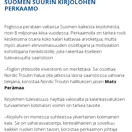
SUOMEN SUURIN KIRJOLOHEN
PERKAAMO
Föglössä perataan valtaosa Suomen kaikesta kirjolohesta,
noin 8 miljoonaa kiloa vuodessa. Perkaamolla on tärkeä rooli
keskeisenä osana koko kalan kattavaa arvoketjua, mutta
myös alueen elinvoimaisuuden osoittajana ja motivaation
kohottajana henkilöstölle, joka rakentaa itselleen
tulevaisuutta saaristoon.
–Föglön yhteisölle investointi on merkittävä. Se osoittaa
Nordic Troutin halua olla jatkossa läsnä saaristossa vahvana
tekijänä, korostaa Nordic Troutin hallituksen jäsen
Mats
Perämaa
.
Kirjolohen tulevaisuus näyttää valoisalta ja kalankasvatuksen
turvaaminen kotimaisin voimin on tärkeä tavoite.
–Kirjolohi on monessa suhteessa ylivertainen kotimainen
kala. Se on vähärasvaisempi, kiinteälihainen ja soveltuu
kaikkiin ruokiin lohen tavoin, korostaa perkaamon johtaja