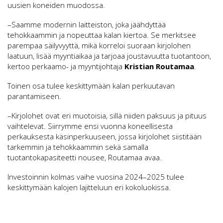
uusien koneiden muodossa.
–Saamme modernin laitteiston, joka jäähdyttää
tehokkaammin ja nopeuttaa kalan kiertoa. Se merkitsee
parempaa säilyvyyttä, mikä korreloi suoraan kirjolohen
laatuun, lisää myyntiaikaa ja tarjoaa joustavuutta tuotantoon,
kertoo perkaamo- ja myyntijohtaja
Kristian Routamaa
.
Toinen osa tulee keskittymään kalan perkuutavan
parantamiseen.
–Kirjolohet ovat eri muotoisia, sillä niiden paksuus ja pituus
vaihtelevat. Siirrymme ensi vuonna koneellisesta
perkauksesta käsinperkuuseen, jossa kirjolohet siistitään
tarkemmin ja tehokkaammin sekä samalla
tuotantokapasiteetti nousee, Routamaa avaa.
Investoinnin kolmas vaihe vuosina 2024–2025 tulee
keskittymään kalojen lajitteluun eri kokoluokissa.