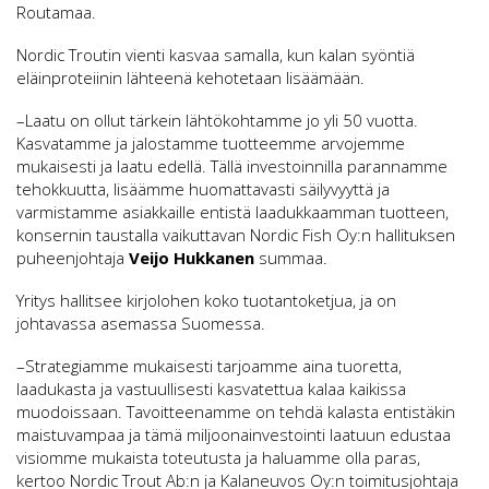
Routamaa.
Nordic Troutin vienti kasvaa samalla, kun kalan syöntiä
eläinproteiinin lähteenä kehotetaan lisäämään.
–Laatu on ollut tärkein lähtökohtamme jo yli 50 vuotta.
Kasvatamme ja jalostamme tuotteemme arvojemme
mukaisesti ja laatu edellä. Tällä investoinnilla parannamme
tehokkuutta, lisäämme huomattavasti säilyvyyttä ja
varmistamme asiakkaille entistä laadukkaamman tuotteen,
konsernin taustalla vaikuttavan Nordic Fish Oy:n hallituksen
puheenjohtaja
Veijo Hukkanen
summaa.
Yritys hallitsee kirjolohen koko tuotantoketjua, ja on
johtavassa asemassa Suomessa.
–Strategiamme mukaisesti tarjoamme aina tuoretta,
laadukasta ja vastuullisesti kasvatettua kalaa kaikissa
muodoissaan. Tavoitteenamme on tehdä kalasta entistäkin
maistuvampaa ja tämä miljoonainvestointi laatuun edustaa
visiomme mukaista toteutusta ja haluamme olla paras,
kertoo Nordic Trout Ab:n ja Kalaneuvos Oy:n toimitusjohtaja